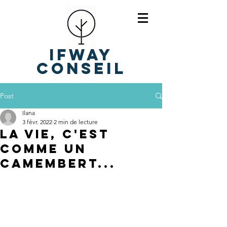
IFWAY
Conseil
Post
Ilana
3 févr. 2022
2 min de lecture
La vie, c'est
comme un
camembert...