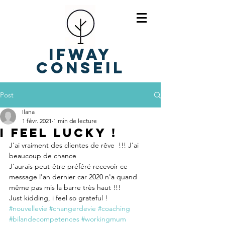
IFWAY
Conseil
Post
Ilana
1 févr. 2021
1 min de lecture
I feel lucky !
J'ai vraiment des clientes de rêve  !!! J'ai 
beaucoup de chance 
J'aurais peut-être préféré recevoir ce 
message l'an dernier car 2020 n'a quand 
même pas mis la barre très haut !!! 
Just kidding, i feel so grateful !
#nouvellevie
#changerdevie
#coaching
#bilandecompetences
#workingmum