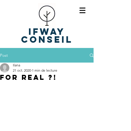
IFWAY
Conseil
Post
Ilana
21 oct. 2020
1 min de lecture
For real ?!