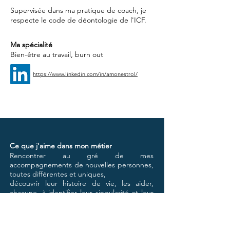
Supervisée dans ma pratique de coach, je
respecte le code de déontologie de l'ICF.
Ma spécialité
Bien-être au travail, burn out
https://www.linkedin.com/in/amonestrol/
Ce que j'aime dans mon métier
Rencontrer au gré de mes
accompagnements de nouvelles personnes,
toutes différentes et uniques,
découvrir leur histoire de vie, les aider,
chacune, à identifier leur singularité et leur
puissance puis
les aider à déployer leurs ailes pour aller en
confiance vers plus d'harmonie et
d'épanouissement.