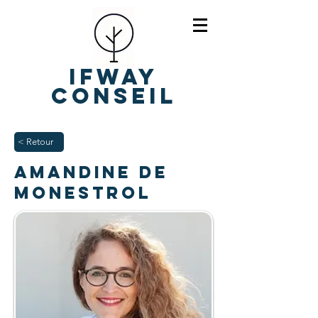
IFWAY
Conseil
< Retour
Amandine de
Monestrol