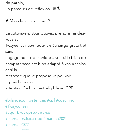
de parole,
un parcours de réflexion. 💯🔝
🌟 Vous hésitez encore ?
Discutons-en. Vous pouvez prendre rendez-
vous sur
ifwayconseil.com pour un échange gratuit et 
sans
engagement de manière à voir si le bilan de
compétences est bien adapté à vos besoins 
et si la
méthode que je propose va pouvoir 
répondre à vos
attentes. Ce bilan est éligible au CPF.
#bilandecompetences
#cpf
#coaching
#ifwayconseil
#equilibrevieprovieperso
#mamanmaispasque
#maman2021
#maman2022