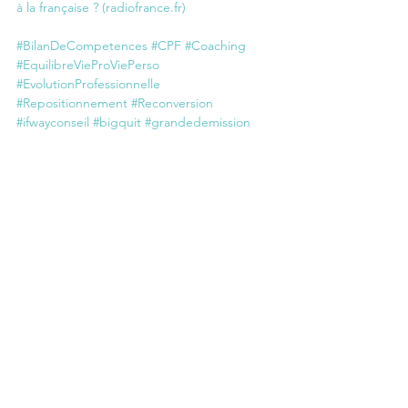
à la française ? (radiofrance.fr)
#BilanDeCompetences
#CPF
#Coaching
#EquilibreVieProViePerso
#EvolutionProfessionnelle
#Repositionnement
#Reconversion
#ifwayconseil
#bigquit
#grandedemission
- 
Ce phénomène s'explique par la reprise 
économique post-covid